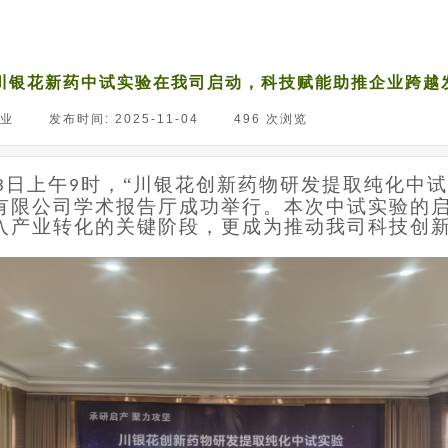
川银花新药中试实验在我司启动，科技赋能助推企业跨越
业
|
发布时间:
2025-11-04
|
496
次浏览
|
日上午
时，“川银花
创
新药
物
研发
提取纯化中
试
3
9
有限公司
学术报告厅成功
举行。本次中试实验的
入产业转化的关键阶段，更成为推动我司科技创